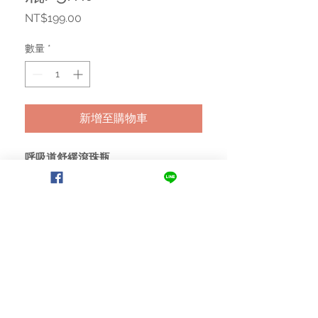
價
NT$199.00
格
數量
*
新增至購物車
呼吸道舒緩滾珠瓶
如沐浴森林般的自然清香氣息，使嗅
覺清新，如同淨化周遭異味，幫助舒
緩呼吸系統問題，讓呼吸更順暢！
清新舒暢的香味讓人心情愉悅，搭配
獨特配方可安定情緒。