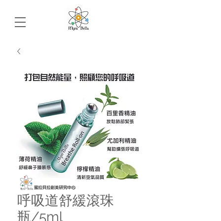
呼吸道舒緩滾珠
瓶/5ml