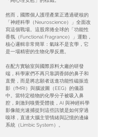
「純心理安慰」的標籤。
然而，國際個人護理產業正透過硬核的
「神經科學（Neuroscience）」全面改
寫這個戰場。這股席捲全球的「功能性
香氛（Functional Fragrance）」運動，
核心邏輯非常簡單：氣味不是玄學，它
是一場精密的生物化學反應。
在配方實驗室與國際原料大廠的研發
端，科學家們不再只靠調香師的鼻子和
直覺，而是將志願者送進功能性磁振造
影（fMRI）與腦波圖（EEG）的儀器
中。當特定植物的化學分子被吸入鼻
腔，刺激到嗅覺受體後，AI 與神經科學
影像能光速捕捉到這些訊號是如何穿過
嗅球，直達大腦主管情緒與記憶的邊緣
系統（Limbic System）。