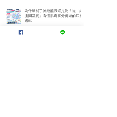
為什麼補了神經醯胺還是乾？從「細
胞間基質」看懂肌膚養分傳遞的底層
邏輯
從韓國美妝進化史，看懂「次世代載
體技術」的劑型革命
AI 數據 + 溫度諮詢，打造無法被取代
的體驗高度