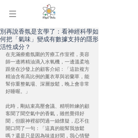
別再說香氛是玄學了：看神經科學如
何把「氣味」變成有數據支持的隱形
活性成分？
在充滿療癒氛圍的芳療工作室裡，美容
師一邊將精油滴入水氧機，一邊溫柔地
跟坐在沙發上的顧客介紹：「這款複方
精油含有高比例的薰衣草與岩蘭草，能
幫你重整氣場、深層放鬆，晚上會非常
好睡喔。」
此時，剛結束高壓會議、精明幹練的顧
客聞了聞空氣中的香氣，雖然覺得好
聞，但眼神裡卻閃過一絲懷疑，忍不住
開口問了一句：「這真的能幫我放鬆
嗎？還是只是因為味道好聞，我心情變