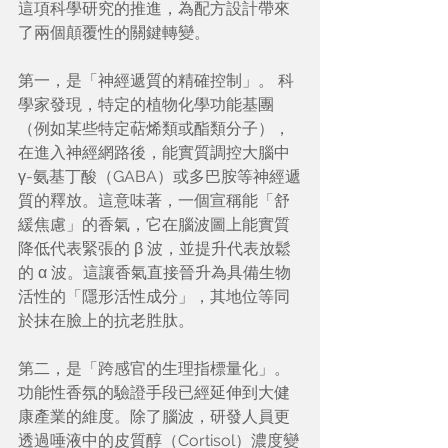
這項科學研究的推進，為配方設計帶來
了兩個顛覆性的關鍵轉變。
第一，是「神經遞質的精確控制」。 科
學家發現，特定的植物化學功能基團
（例如某些特定萜烯類或酯類分子），
在進入神經網路後，能實質調控大腦中 
γ-氨基丁酸（GABA）或多巴胺等神經遞
質的釋放。這意味著，一個宣稱能「舒
緩焦慮」的香氣，它在腦波圖上能實質
降低代表緊張的 β 波，並提升代表放鬆
的 α 波。這讓香氣直接晉升為具備生物
活性的「隱形活性成分」，其地位等同
於抹在臉上的抗老胜肽。
第二，是「跨感官的生理指標量化」。 
功能性香氛的驗證手段已經延伸到大健
康產業的維度。除了腦波，研發人員更
透過唾液中的皮質醇（Cortisol）濃度變