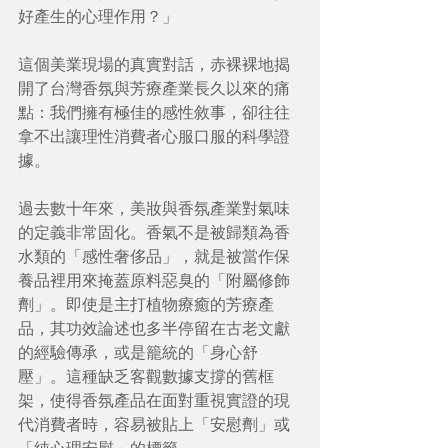
好產生的心理作用？」
這個美業現場的真實對話，赤裸裸地揭
開了台灣香氛與芳療產業長久以來的痛
點：我們擁有極佳的感性敘事，卻往往
拿不出讓理性消費者心服口服的科學證
據。
過去數十年來，美妝與香氛產業對氣味
的定義非常固化。香氣不是被歸類為香
水類的「感性奢侈品」，就是被當作保
養品裡用來掩蓋原料惡臭的「附屬修飾
劑」。即使是主打植物療癒的芳療產
品，其功效論述也多半停留在古老文獻
的經驗傳承，或是籠統的「身心舒
壓」。這種缺乏客觀數據支撐的舊框
架，使得香氛產品在面對重視實證的現
代消費者時，容易被貼上「安慰劑」或