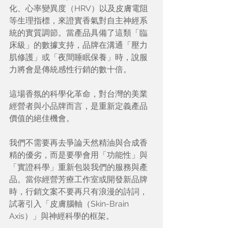
化、心率變異度（HRV）以及皮膚電阻
等生理指標，來證實香氣對自主神經系
統的實質調節。當產品具備了這類「臨
床級」的數據支持，品牌在溝通「壓力
肌修護」或「夜間睡眠保養」時，說服
力將會是傳統感性行銷的數十倍。
這場香氛的科學化革命，對台灣的美業
經營者與小品牌而言，是重新定義產品
價值的絕佳機會。
我們不需要再去爭論天然精油與合成香
精的優劣，而是要學會用「功能性」與
「實證科學」重新包裝我們的服務與產
品。當你經營芳療工作室或開發新品牌
時，行銷文案不要再只有浪漫的詩詞，
試著引入「皮膚腦軸（Skin-Brain 
Axis）」與神經科學的框架。