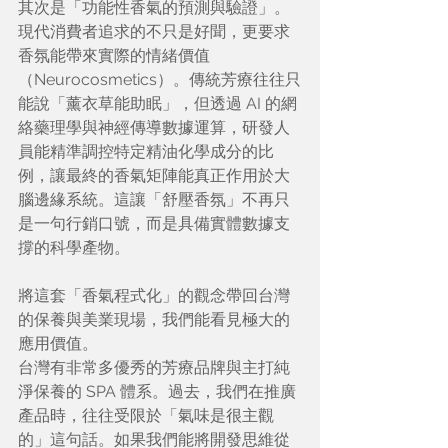
其次是「功能性香氣的預測與驗證」。
現代消費者追求的不只是好聞，更要求
香氛能帶來實際的情緒價值
（Neurocosmetics）。傳統芳療往往只
能說「薰衣草能助眠」，但透過 AI 的網
絡藥理學與神經傳導數據運算，研發人
員能精準調控特定精油化學成分的比
例，讓最終的香氣矩陣能真正作用於大
腦邊緣系統。這讓「舒壓香氛」不再只
是一句行銷口號，而是具備實體數據支
撐的科學產物。
將這套「香氣程式化」的觀念帶回台灣
的保養與美業現場，我們能看見極大的
應用價值。
台灣有非常多優秀的芳療品牌與主打純
淨保養的 SPA 體系。過去，我們在推廣
產品時，往往受限於「氣味是很主觀
的」這句話。如果我們能將開發思維從