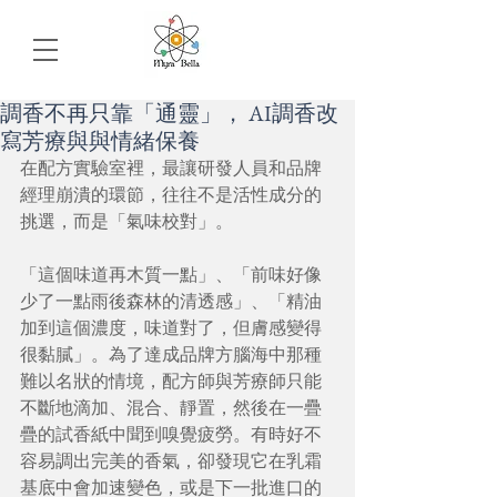
調香不再只靠「通靈」， AI調香改
寫芳療與與情緒保養
在配方實驗室裡，最讓研發人員和品牌
經理崩潰的環節，往往不是活性成分的
挑選，而是「氣味校對」。
「這個味道再木質一點」、「前味好像
少了一點雨後森林的清透感」、「精油
加到這個濃度，味道對了，但膚感變得
很黏膩」。為了達成品牌方腦海中那種
難以名狀的情境，配方師與芳療師只能
不斷地滴加、混合、靜置，然後在一疊
疊的試香紙中聞到嗅覺疲勞。有時好不
容易調出完美的香氣，卻發現它在乳霜
基底中會加速變色，或是下一批進口的