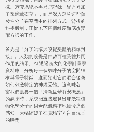
據。這套系統不再只是記錄「配方裡加
了幾滴薰衣草」，而是深入運算這些揮
發性分子在空間中的排列方式。背後的
科學機制，正從以下兩個維度徹底改變
配方師的工作。
首先是「分子結構與嗅覺受體的精準對
接」。人類的嗅覺是由數百種受體共同
作用的結果。AI 透過龐大的化學計量學
資料庫，分析每一個氣味分子的空間結
構與電子特徵，進而預測它們混合後會
如何刺激特定的神經受體。這意味著，
當我們需要一個「清新且帶有安撫感」
的氣味時，系統能直接運算出哪幾種植
物化學分子的組合能最精準地觸發這個
感知，大幅縮短了在實驗室裡盲目混香
的時間。