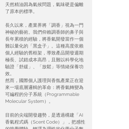
天然精油因為氣候問題，氣味硬是偏離
了原本的標準。
長久以來，產業界將「調香」視為一門
神秘的藝術。我們仰賴調香師的鼻子與
長年累積的經驗，將香氣開發當作一個
難以量化的「黑盒子」。這種高度依賴
個人經驗的舊框架，導致產品開發週期
極長、試錯成本高昂，且難以科學化地
驗證「舒緩」、「放鬆」等情緒保養功
效。
然而，國際個人護理與香氛產業正在迎
來一場底層邏輯的革命：將香氣轉變為
可編程的分子系統（Programmable 
Molecular System）。
目前的尖端開發趨勢，是透過構建「AI 
香氣程式碼（Scent Code）」，把感性
的嗅覺體驗，轉譯為理性的化學分子數