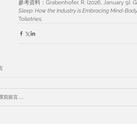
參考資料：Grabenhofer, R. (2026, January 9). 
G
Sleep: How the Industry is Embracing Mind-Bod
Toiletries.
言
撰寫留言......