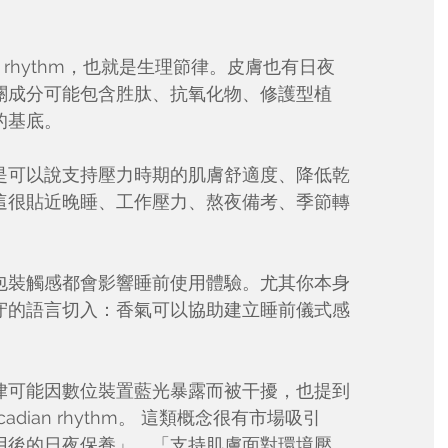
ian rhythm，也就是生理節律。皮膚也有日夜
關成分可能包含胜肽、抗氧化物、修護型植
的基底。
是可以說支持壓力時期的肌膚舒適度、降低乾
這很貼近晚睡、工作壓力、熬夜備考、季節轉
包裝觸感都會影響睡前使用體驗。尤其你本身
守的語言切入：香氣可以協助建立睡前儀式感
律可能因數位裝置藍光暴露而被干擾，也提到
 circadian rhythm。 這類概念很有市場吸引
用後的日夜保養」、「支持肌膚面對環境壓