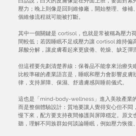
白話說，白天的皮膚像是在外面上班，要面對紫
壓力；晚上則像是回到維修廠，開始整理、修補
個維修流程就可能被打斷。
其中一個關鍵是 cortisol，也就是常被稱為壓力荷
間較低；若因睡眠不足或壓力讓 cortisol 
尿酸分解，讓皮膚看起來更疲倦、乾燥、缺乏彈
但這裡要先劃清楚界線：保養品不能拿來治療失
比較準確的產業語言是，睡眠和壓力會影響皮膚
律，支持屏障、保濕、舒適膚感與睡前儀式。
這也是「mind-body-wellness」進入
而是整個體驗設計：質地要讓人覺得安心但不悶
慢下來，配方要支持夜間修護與屏障穩定。原文也
聽，理解不同族群如何談論睡眠，例如壓力恢復