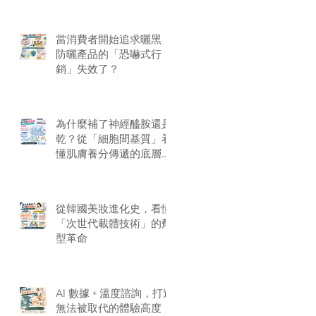
當消費者開始追求曬黑：
防曬產品的「恐嚇式行
銷」失效了？
為什麼補了神經醯胺還是
乾？從「細胞間基質」看
懂肌膚養分傳遞的底層邏
輯
從韓國美妝進化史，看懂
「次世代載體技術」的劑
型革命
AI 數據 + 溫度諮詢，打造
無法被取代的體驗高度