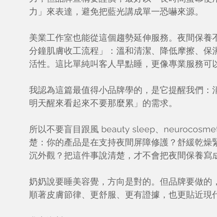
力」來表達，避免把藍光講成單一恐嚇來源。
美業工作室也能從這個趨勢延伸服務。夜間保養不
分鐘肌膚收工流程」：溫和清潔、降低摩擦、保
活性。這比單純叫客人早點睡，更像專業服務可
我認為這篇最值得小品牌學的，是它提醒我們：
明天醒來看起來不要那麼累」的需求。
所以不要盲目跟風 beauty sleep、neurocosme
楚：你的產品是在支持夜間屏障修護？舒緩乾燥
沉外觀？把這件事說清楚，才不會把夜間保養寫
奶奶說要睡美容覺，方向是對的。但品牌要做的
順著皮膚節律、更舒服、更有證據，也更貼近現