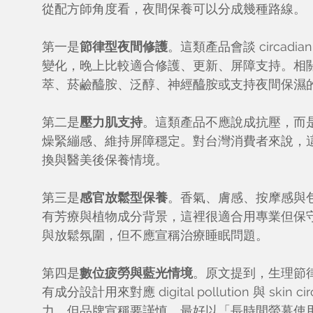
從配方師角度看，夜間保養可以分成幾種路線。
第一是
節律型夜間修護
。這類產品會談 circad
變化，晚上比較適合修護、更新、屏障支持。相
萃、菸鹼醯胺、泛醇、神經醯胺或支持夜間保濕
第二是
壓力肌支持
。這類產品不應說成抗壓，而
燥緊繃感、維持屏障穩定。對台灣消費者來說，
換與醫美後保養情境。
第三是
感官放鬆型保養
。香氣、膚感、按摩感與
有芳療與植物成分背景，這裡很適合用專業但保
與放鬆氛圍，但不應宣稱治療睡眠問題。
第四是
數位疲勞與藍光情境
。原文提到，生理節
有成分設計用來對應 digital pollution 與 skin
力，但品牌宣稱要謹慎，最好以「長時間螢幕使