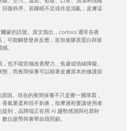
外線、空污、溫差、彩妝、口罩、清潔和情緒
、回復秩序。若睡眠不足或作息混亂，皮膚這
爾蒙的訊號。原文指出，cortisol 通常在夜
維持偏高，可能觸發發炎反應，並加速膠原蛋白與玻
潤感。
眠，也不能宣稱改善壓力、焦慮或情緒障礙。
狀態，而夜間保養可以順著皮膚原本的修護節
美妝產業的原因。現在的夜間保養不只是擦一層厚霜，
，香氣要柔和但不刺鼻，按摩過程要讓使用者
提到，品牌端正在用 AI 趨勢感測與社群聆
、數位疲勞與奢華自我照顧。