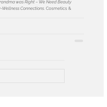
randma was Right – We Need Beauty 
y-Wellness Connections
. Cosmetics & 