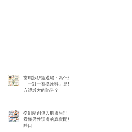
當環狀矽靈退場：為什麼
「一對一替換原料」是配
方師最大的陷阱？
從刮鬍創傷與肌膚生理，
看懂男性護膚的真實開發
缺口