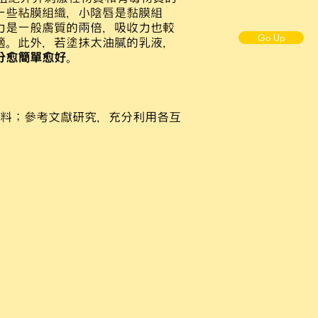
一些粘膜組織，小陰唇是黏膜組
力是一般膚質的兩倍，吸收力也較
Go Up
適。此外，若塗抹太油膩的乳液，
分愈簡單愈好
。
料；參考文獻研究，充分利用各互