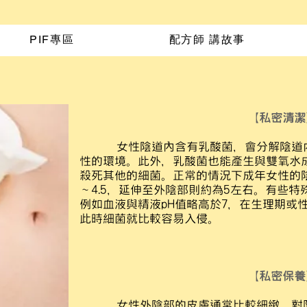
PIF專區
配方師 講故事
【
私密清潔
女性陰道內含有乳酸菌，會分解陰道
性的環境。此外，乳酸菌也能產生與雙氧水
殺死其他的細菌。正常的情況下成年女性的陰
～4.5，延伸至外陰部則約為5左右。有些
例如血液與精液pH值略高於7，在生理期或
此時細菌就比較容易入侵。
【
私密保養
女性外陰部的皮膚通常比較細緻，對阻